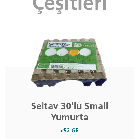
Çeşitleri
Seltav 30'lu Small
Yumurta
<52 GR